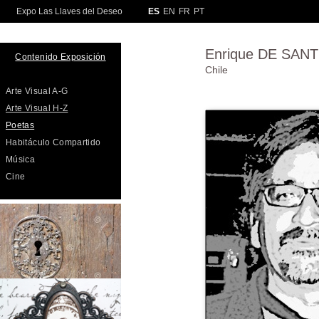
Enrique DE SAN
Contenido Exposición
Chile
Arte Visual A-G
Arte Visual H-Z
Poetas
Habitáculo Compartido
Música
Cine