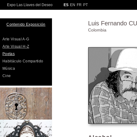
Luis Fernando 
Contenido Exposición
Colombia
Arte Visual A-G
Arte Visual H-Z
Poetas
Habitáculo Compartido
Música
Cine