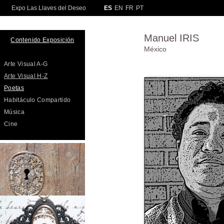
Manuel IRIS
Contenido Exposición
México
Arte Visual A-G
Arte Visual H-Z
Poetas
Habitáculo Compartido
Música
Cine